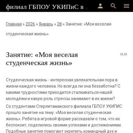
person
search
menu
филиал ГБПОУ УКИПиС в г.Стерлитамак
Главная
»
2026
»
Январь
»
28
» Занятие: «Моя веселая
студенческая жизнь»
Занятие: «Моя веселая
15:52
студенческая жизнь»
Студенческая жизнь - интересная увлекательная пора в
жизни каждого человека. Но всегда ли она беззаботна? С
какими трудностями приходится сталкиваться нашей
молодёжи и какую роль стрессы занимают в их жизни?
Со студентами Стерлитамакского филиала ГБПОУ УКИПИС
прошло занятие на тему: «Моя веселая студенческая
жизнь». Ребята в игровой форме рассказали о том, что их
беспокоит, поделились своими успехами и достижениями.
Подобные занятия помогают укрепить командный дух и