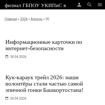
person
search
menu
филиал ГБПОУ УКИПиС в г.Стерлитамак
Главная
»
2026
»
Апрель
»
30
Информационные карточки по
интернет-безопасности
30.04.2026
Кук-караук трейл 2026: наши
волонтёры стали частью самой
эпичной гонки Башкортостана!
30.04.2026