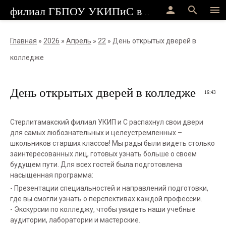
person
search
menu
филиал ГБПОУ УКИПиС в г.Стерлитамак
Главная
»
2026
»
Апрель
»
22
» День открытых дверей в
колледже
День открытых дверей в колледже
16:43
Стерлитамакский филиал УКИП и С распахнул свои двери
для самых любознательных и целеустремленных –
школьников старших классов! Мы рады были видеть столько
заинтересованных лиц, готовых узнать больше о своем
будущем пути. Для всех гостей была подготовлена
насыщенная программа:
- Презентации специальностей и направлений подготовки,
где вы смогли узнать о перспективах каждой профессии.
- Экскурсии по колледжу, чтобы увидеть наши учебные
аудитории, лаборатории и мастерские.