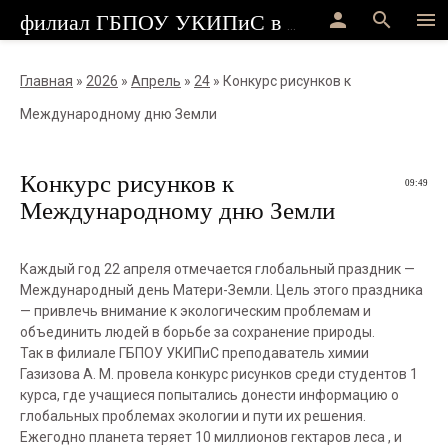
person
search
menu
филиал ГБПОУ УКИПиС в г.Стерлитамак
Главная
»
2026
»
Апрель
»
24
» Конкурс рисунков к
Международному дню Земли
Конкурс рисунков к
09:49
Международному дню Земли
Каждый год 22 апреля отмечается глобальный праздник —
Международный день Матери-Земли. Цель этого праздника
— привлечь внимание к экологическим проблемам и
объединить людей в борьбе за сохранение природы.
Так в филиале ГБПОУ УКИПиС преподаватель химии
Газизова А. М. провела конкурс рисунков среди студентов 1
курса, где учащиеся попытались донести информацию о
глобальных проблемах экологии и пути их решения.
Ежегодно планета теряет 10 миллионов гектаров леса , и