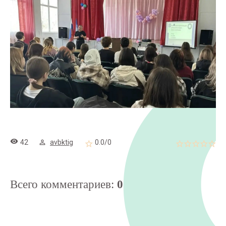
42
avbktig
0.0
/
0
Всего комментариев
:
0