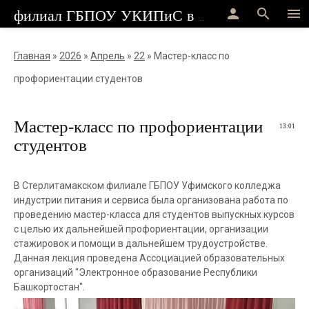
person
search
menu
филиал ГБПОУ УКИПиС в г.Стерлитамак
Главная
»
2026
»
Апрель
»
22
» Мастер-класс по
профориентации студентов
Мастер-класс по профориентации
13:01
студентов
В Стерлитамакском филиале ГБПОУ Уфимского колледжа
индустрии питания и сервиса была организована работа по
проведению мастер-класса для студентов выпускных курсов
с целью их дальнейшей профориентации, организации
стажировок и помощи в дальнейшем трудоустройстве.
Данная лекция проведена Ассоциацией образовательных
организаций "Электронное образование Республики
Башкортостан".