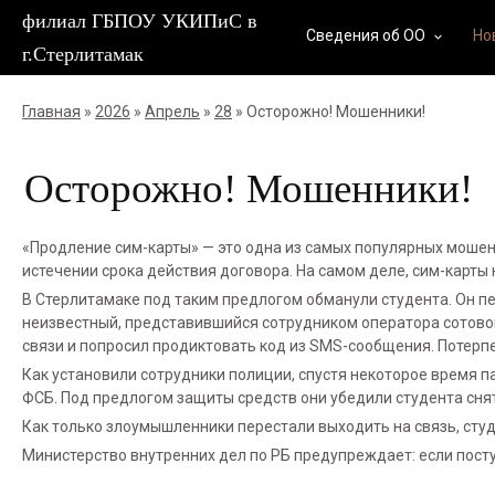
филиал ГБПОУ УКИПиС в
Сведения об ОО
Но
keyboard_arrow_down
г.Стерлитамак
Главная
»
2026
»
Апрель
»
28
» Осторожно! Мошенники!
Осторожно! Мошенники!
«Продление сим-карты» — это одна из самых популярных мошен
истечении срока действия договора. На самом деле, сим-карты 
В Стерлитамаке под таким предлогом обманули студента. Он п
неизвестный, представившийся сотрудником оператора сотовой
связи и попросил продиктовать код из SMS-сообщения. Потерп
Как установили сотрудники полиции, спустя некоторое время п
ФСБ. Под предлогом защиты средств они убедили студента сня
Как только злоумышленники перестали выходить на связь, студ
Министерство внутренних дел по РБ предупреждает: если пост