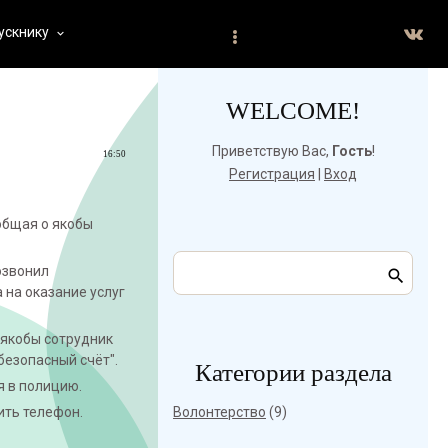
ускнику
keyboard_arrow_down
WELCOME!
Приветствую Вас
,
Гость
!
16:50
Регистрация
|
Вход
общая о якобы
озвонил
на оказание услуг
 якобы сотрудник
безопасный счёт".
Категории раздела
я в полицию.
ить телефон.
Волонтерство
(9)