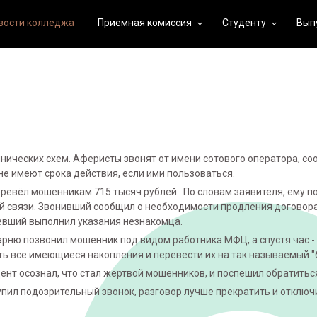
вости колледжа
Приемная комиссия
Студенту
Вып
keyboard_arrow_down
keyboard_arrow_down
нических схем. Аферисты звонят от имени сотового оператора, со
не имеют срока действия, если ими пользоваться.
еревёл мошенникам 715 тысяч рублей. По словам заявителя, ему п
 связи. Звонивший сообщил о необходимости продления договора 
евший выполнил указания незнакомца.
арню позвонил мошенник под видом работника МФЦ, а спустя час -
ть все имеющиеся накопления и перевести их на так называемый "
ент осознал, что стал жертвой мошенников, и поспешил обратитьс
упил подозрительный звонок, разговор лучше прекратить и отключ