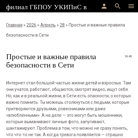
person
search
menu
филиал ГБПОУ УКИПиС в г.Стерлитамак
Главная
»
2026
»
Апрель
»
28
» Простые и важные правила
безопасности в Сети
Простые и важные правила
16:48
безопасности в Сети
Интернет стал большой частью жизни детей и взрослых. Там
они учатся, работают, общаются, смотрят видео, ищут себя.
Но, как и в реальной жизни, в Сети есть опасности, о которых
важно помнить. Ты можешь столкнуться с людьми, которые
притворяются друзьями, ровесниками или даже
«влюблёнными». А на деле — это могут быть мошенники,
которые выманивают личные фото, запугивают,
шантажируют. Проблема в том, что можно не сразу понять,
что что-то не так. А когда тревога появляется — страшно