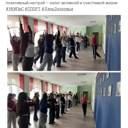
позитивный настрой — залог активной и счастливой жизни.
#УКИПиС
#СПОРТ
#ДеньЗдоровья