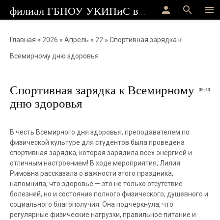
person
search
menu
филиал ГБПОУ УКИПиС в г.Стерлитамак
Главная
»
2026
»
Апрель
»
22
» Спортивная зарядка к
Всемирному дню здоровья
Спортивная зарядка к Всемирному
09:40
дню здоровья
В честь Всемирного дня здоровья, преподавателем по
физической культуре для студентов была проведена
спортивная зарядка, которая зарядила всех энергией и
отличным настроением! В ходе мероприятия, Лилия
Римовна рассказала о важности этого праздника,
напомнила, что здоровье — это не только отсутствие
болезней, но и состояние полного физического, душевного и
социального благополучия. Она подчеркнула, что
регулярные физические нагрузки, правильное питание и