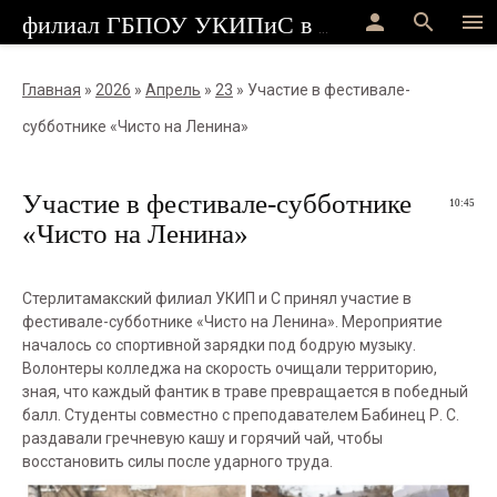
person
search
menu
филиал ГБПОУ УКИПиС в г.Стерлитамак
Главная
»
2026
»
Апрель
»
23
» Участие в фестивале-
субботнике «Чисто на Ленина»
Участие в фестивале-субботнике
10:45
«Чисто на Ленина»
Стерлитамакский филиал УКИП и С принял участие в
фестивале-субботнике «Чисто на Ленина». Мероприятие
началось со спортивной зарядки под бодрую музыку.
Волонтеры колледжа на скорость очищали территорию,
зная, что каждый фантик в траве превращается в победный
балл. Студенты совместно с преподавателем Бабинец Р. С.
раздавали гречневую кашу и горячий чай, чтобы
восстановить силы после ударного труда.