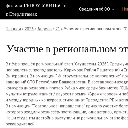
филиал ГБПОУ УКИПиС в
Сведения об ОО
Но
keyboard_arrow_down
г.Стерлитамак
Главная
»
2026
»
Апрель
»
21
» Участие в региональном этапе "
Участие в региональном э
В г.Уфа прошëл региональный этап "Студвесны-2026". Среди у
направление, преподаватель- Каримова Райля Рашитовна) и Е
Винеровна). В номинации " Инструментальное направление" при
заведений СПО Республики Башкортостан. В состав жюри входи
конкурса дирижёров и призёр Кубка мира среди баянистов (США
мультиинструменталист / лауреат премии «Время героев» и поб
и международных конкурсов, стипендиат Президента РБ и акти
В номинации "Театральное направление" приняло участие более
которого входили режиссёр‑постановщик, киноактрисы, артисты 
Наши студенты достойно выступили на региональном этапе фес
руководителей!