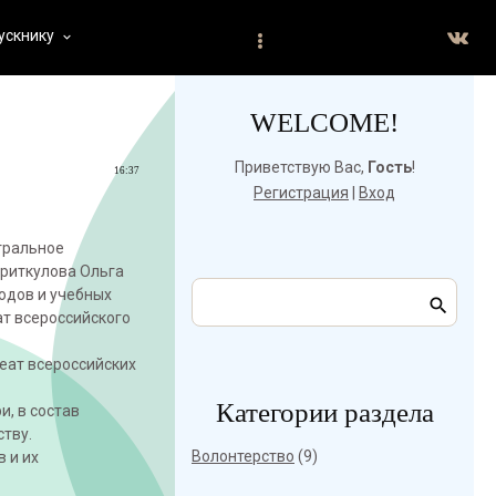
ускнику
keyboard_arrow_down
WELCOME!
Приветствую Вас
,
Гость
!
16:37
Регистрация
|
Вход
тральное
Ариткулова Ольга
родов и учебных
ат всероссийского
еат всероссийских
Категории раздела
, в состав
ству.
Волонтерство
(9)
 и их