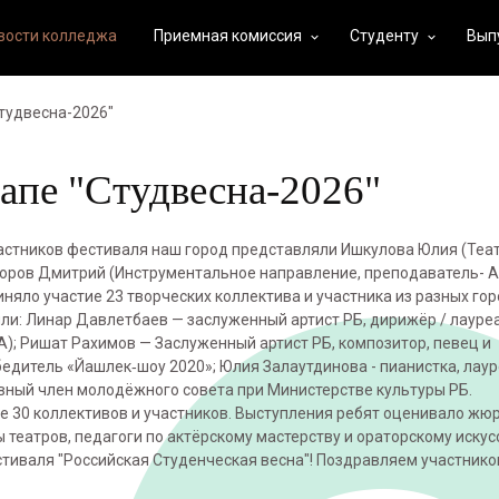
вости колледжа
Приемная комиссия
Студенту
Вып
keyboard_arrow_down
keyboard_arrow_down
Студвесна-2026"
тапе "Студвесна-2026"
частников фестиваля наш город представляли Ишкулова Юлия (Теа
горов Дмитрий (Инструментальное направление, преподаватель- 
няло участие 23 творческих коллектива и участника из разных го
ли: Линар Давлетбаев — заслуженный артист РБ, дирижёр / лауре
); Ришат Рахимов — Заслуженный артист РБ, композитор, певец и
едитель «Йашлек‑шоу 2020»; Юлия Залаутдинова - пианистка, лаур
вный член молодёжного совета при Министерстве культуры РБ.
 30 коллективов и участников. Выступления ребят оценивало жюри
театров, педагоги по актëрскому мастерству и ораторскому искус
тиваля "Российская Студенческая весна"! Поздравляем участников