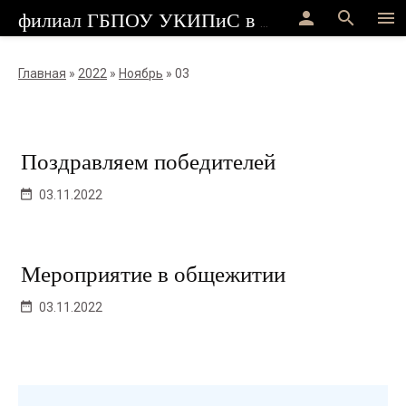
person
search
menu
филиал ГБПОУ УКИПиС в г.Стерлитамак
Главная
»
2022
»
Ноябрь
»
03
Поздравляем победителей
03.11.2022
Мероприятие в общежитии
03.11.2022