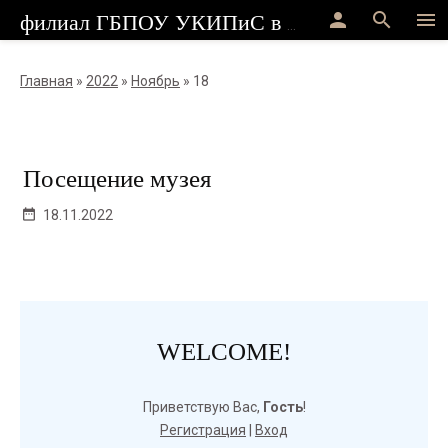
person
search
menu
филиал ГБПОУ УКИПиС в г.Стерлитамак
Главная
»
2022
»
Ноябрь
»
18
Посещение музея
18.11.2022
WELCOME!
Приветствую Вас
,
Гость
!
Регистрация
|
Вход