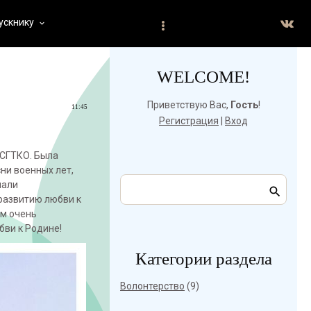
ускнику
keyboard_arrow_down
WELCOME!
Приветствую Вас
,
Гость
!
11:45
Регистрация
|
Вход
 СГТКО. Была
сни военных лет,
нали
 развитию любви к
ам очень
ви к Родине!
Категории раздела
Волонтерство
(9)