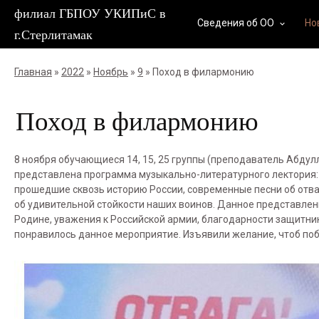
филиал ГБПОУ УКИПиС в
Сведения об ОО
Но
keyboard_arrow_down
г.Стерлитамак
Главная
»
2022
»
Ноябрь
»
9
» Поход в филармонию
Поход в филармонию
8 ноября обучающиеся 14, 15, 25 группы (преподаватель Абду
представлена программа музыкально-литературного лектория: «О
прошедшие сквозь историю России, современные песни об отва
об удивительной стойкости наших воинов. Данное представлен
Родине, уважения к Российской армии, благодарности защитни
понравилось данное мероприятие. Изъявили желание, чтоб по