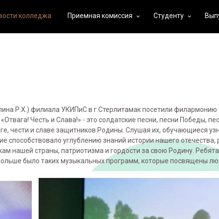
вости колледжа
Приемная комиссия
Студенту
Вып
keyboard_arrow_down
keyboard_arrow_down
ллина Р.Х.) филиала УКИПиС в г.Стерлитамак посетили филармонию
твага! Честь и Слава!» - это солдатские песни, песни Победы, пе
ге, чести и славе защитников Родины. Слушая их, обучающиеся уз
ие способствовало углублению знаний истории нашего отечества,
кам нашей страны, патриотизма и гордости за свою Родину. Ребят
больше было таких музыкальных программ, которые посвящены люб